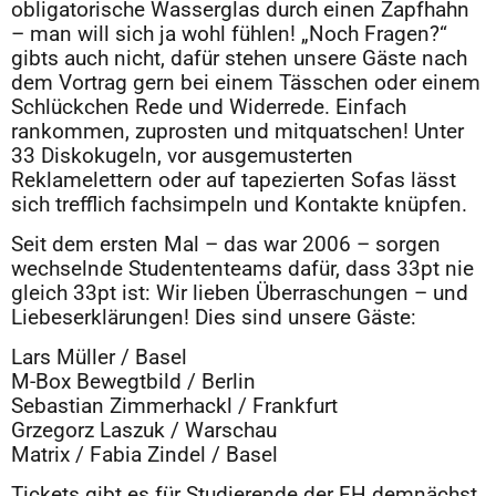
obligatorische Wasserglas durch einen Zapfhahn
– man will sich ja wohl fühlen! „Noch Fragen?“
gibts auch nicht, dafür stehen unsere Gäste nach
dem Vortrag gern bei einem Tässchen oder einem
Schlückchen Rede und Widerrede. Einfach
rankommen, zuprosten und mitquatschen! Unter
33 Diskokugeln, vor ausgemusterten
Reklamelettern oder auf tapezierten Sofas lässt
sich trefflich fachsimpeln und Kontakte knüpfen.
Seit dem ersten Mal – das war 2006 – sorgen
wechselnde Studententeams dafür, dass 33pt nie
gleich 33pt ist: Wir lieben Überraschungen – und
Liebeserklärungen! Dies sind unsere Gäste:
Lars Müller / Basel
M-Box Bewegtbild / Berlin
Sebastian Zimmerhackl / Frankfurt
Grzegorz Laszuk / Warschau
Matrix / Fabia Zindel / Basel
Tickets gibt es für Studierende der FH demnächst