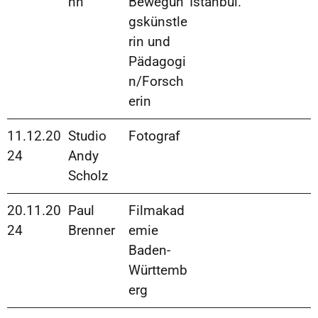
nn
Bewegun
Istanbul.
gskünstle
rin und
Pädagogi
n/Forsch
erin
11.12.20
Studio
Fotograf
24
Andy
Scholz
20.11.20
Paul
Filmakad
24
Brenner
emie
Baden-
Württemb
erg