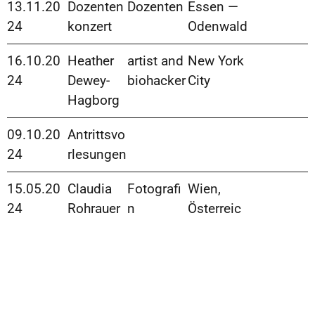
13.11.20
Dozenten
Dozenten
Essen —
24
konzert
Odenwald
16.10.20
Heather
artist and
New York
24
Dewey-
biohacker
City
Hagborg
09.10.20
Antrittsvo
24
rlesungen
15.05.20
Claudia
Fotografi
Wien,
24
Rohrauer
n
Österreic
h
28.05.20
Thomas
Inspiratio
Berlin
24
Gust
n,
Photogra