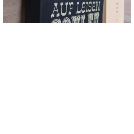
15/03/2012
Lars
All
,
Events