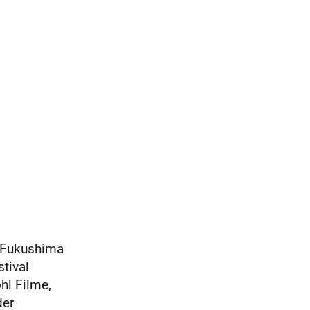
n Fukushima
stival
hl Filme,
der