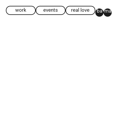
work
events
real love
ba
ma