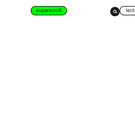
sugarscroll
lec