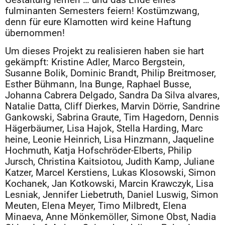
Gestaltung lernen … und das Ende eines
fulminanten Semesters feiern! Kostümzwang,
denn für eure Klamotten wird keine Haftung
übernommen!
Um dieses Projekt zu realisieren haben sie hart
gekämpft: Kristine Adler, Marco Bergstein,
Susanne Bolik, Dominic Brandt, Philip Breitmoser,
Esther Bühmann, Ina Bunge, Raphael Busse,
Johanna Cabrera Delgado, Sandra Da Silva alvares,
Natalie Datta, Cliff Dierkes, Marvin Dörrie, Sandrine
Gankowski, Sabrina Graute, Tim Hagedorn, Dennis
Hägerbäumer, Lisa Hajok, Stella Harding, Marc
heine, Leonie Heinrich, Lisa Hinzmann, Jaqueline
Hochmuth, Katja Hofschröder-Elberts, Philip
Jursch, Christina Kaitsiotou, Judith Kamp, Juliane
Katzer, Marcel Kerstiens, Lukas Klosowski, Simon
Kochanek, Jan Kotkowski, Marcin Krawczyk, Lisa
Lesniak, Jennifer Liebetruth, Daniel Luswig, Simon
Meuten, Elena Meyer, Timo Milbredt, Elena
Minaeva, Anne Mönkemöller, Simone Obst, Nadia