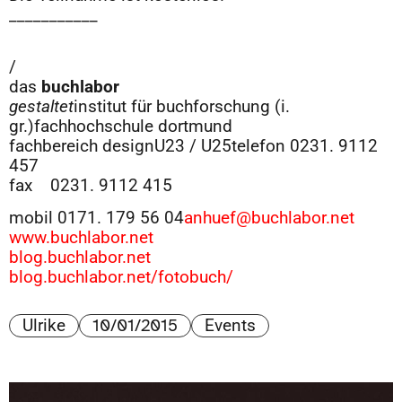
___________
/
das
buchlabor
gestaltet
institut für buchforschung (i.
gr.)fachhochschule dortmund
fachbereich designU23 / U25telefon 0231. 9112
457
fax 0231. 9112 415
mobil 0171. 179 56 04
anhuef@buchlabor.net
www.buchlabor.net
blog.buchlabor.net
blog.buchlabor.net/fotobuch/
10/01/2015
Ulrike
Events