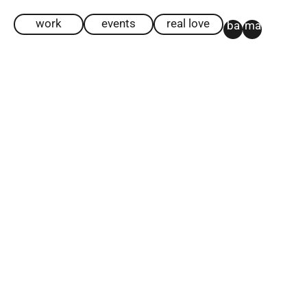
work
events
real love
ba
ma