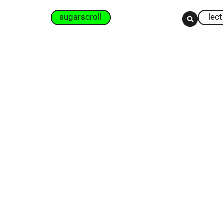
sugarscroll
lec