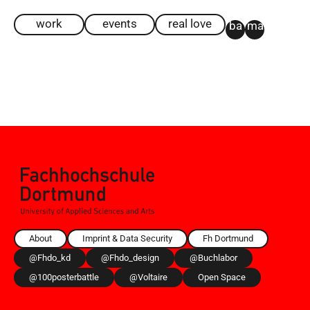
work
events
real love
ba
ma
About
Imprint & Data Security
Fh Dortmund
@fhdo_kd
@fhdo_design
@buchlabor
@100posterbattle
@voltaire
Open Space