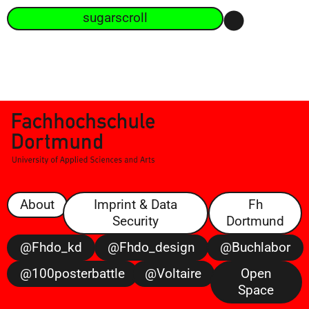
sugarscroll
About
Imprint & Data
Fh
Security
Dortmund
@fhdo_kd
@fhdo_design
@buchlabor
@100posterbattle
@voltaire
Open
Space