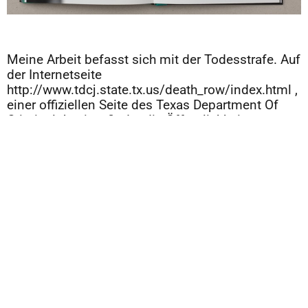
Meine Arbeit befasst sich mit der Todesstrafe. Auf
der Internetseite
http://www.tdcj.state.tx.us/death_row/index.html ,
einer offiziellen Seite des Texas Department Of
Criminal Justice, findet die Öffentlichkeit
Informationen zu allen in Texas zu Tode
verurteilten Menschen. Diese Informationen
enthalten neben Namen, Alter, Rasse und
Ausbildung auch die letzten Worte der Verurteilten.
Das Buch teilt sich in zwei Abschnitte. Jeder Teil
enthält fünf Argumente für, beziehungsweise
gegen die Todesstrafe. Diesen von mir
bestimmten Punkten ordne ich Zitate zu, die die
jeweilige Argumentation stützen; so ist das Zitat „I
wish I could take it back, but I can‘t. I hope this
gives you closure.“ beispielsweise dem Argument
zugeordnet, dass die Todesstrafe den Familien