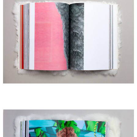
AA
A
A