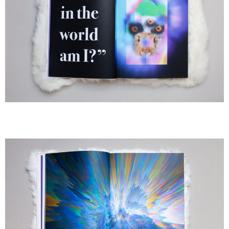
A
A
A