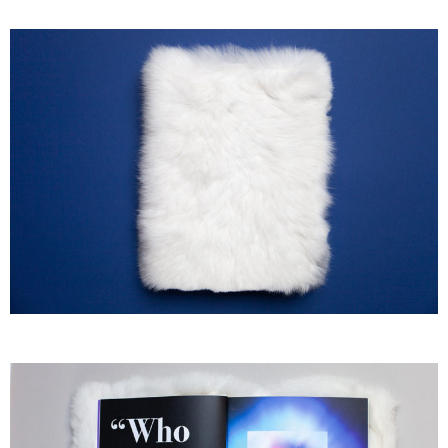
A
A
A