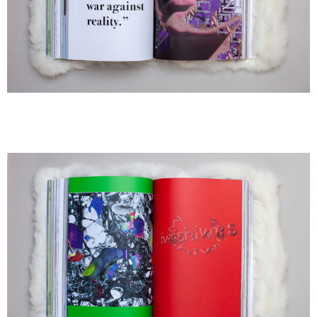
A
A
A