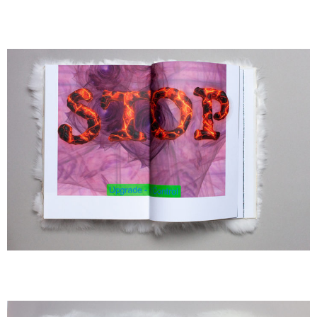
A
A
A
A
A
A