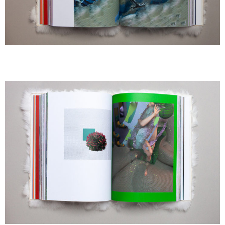
A
A
A