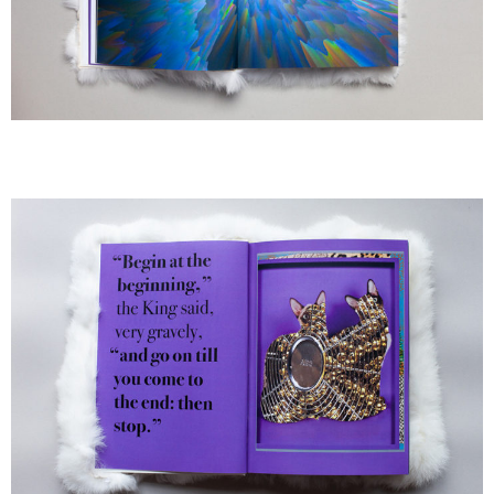
A
A
A