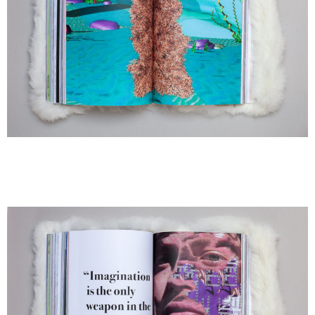
A
A
A