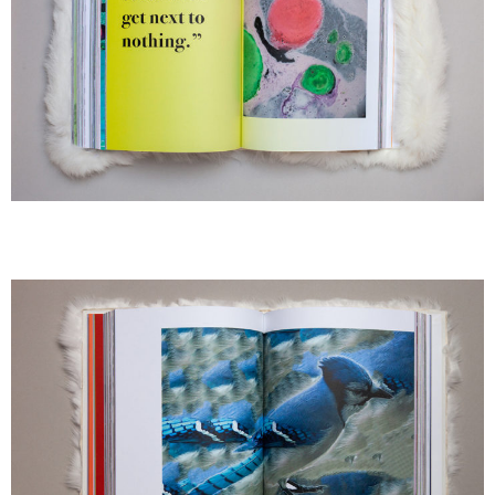
A
A
A