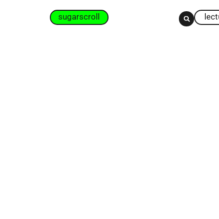
sugarscroll
lec