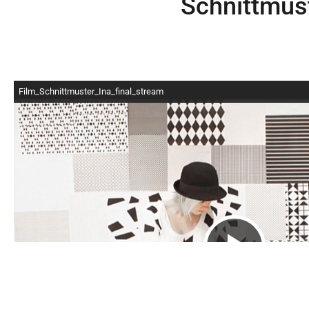
Schnittmus
Film_Schnittmuster_Ina_final_stream
Video