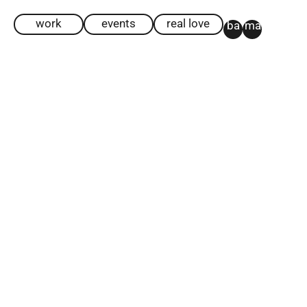
work
events
real love
ba
ma