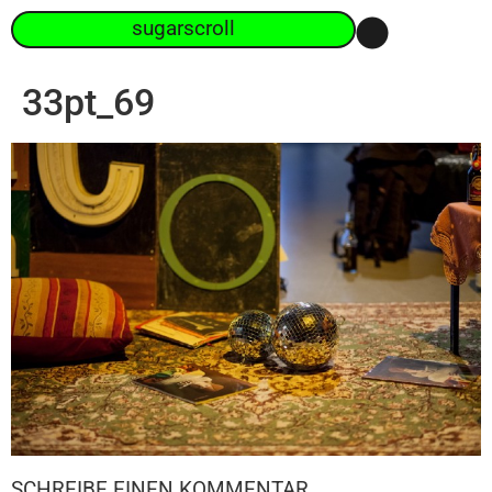
sugarscroll
33pt_69
SCHREIBE EINEN KOMMENTAR