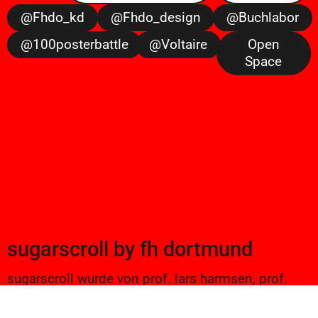
@fhdo_kd
@fhdo_design
@buchlabor
@100posterbattle
@voltaire
Open
Space
sugarscroll
by
fh dortmund
sugarscroll wurde von prof. lars harmsen, prof.
ulrike brückner, und alexander branczyk 2012/13
gegründet. seitdem werden projekte aus