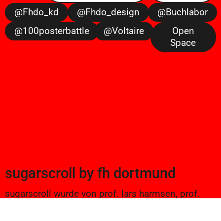
@fhdo_kd
@fhdo_design
@buchlabor
@100posterbattle
@voltaire
Open
Space
sugarscroll
by
fh dortmund
sugarscroll wurde von prof. lars harmsen, prof.
ulrike brückner, und alexander branczyk 2012/13
gegründet. seitdem werden projekte aus