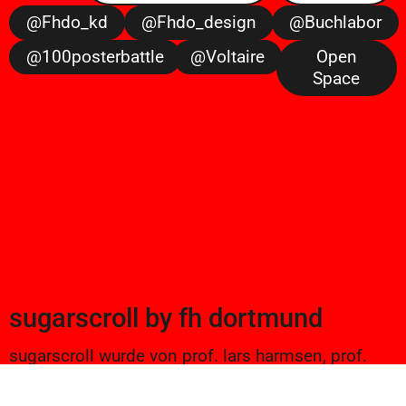
@fhdo_kd
@fhdo_design
@buchlabor
@100posterbattle
@voltaire
Open
Space
sugarscroll
by
fh dortmund
sugarscroll wurde von prof. lars harmsen, prof.
ulrike brückner, und alexander branczyk 2012/13
gegründet. seitdem werden projekte aus