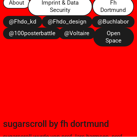
About
Imprint & Data
Fh
Security
Dortmund
@fhdo_kd
@fhdo_design
@buchlabor
@100posterbattle
@voltaire
Open
Space
sugarscroll
by
fh dortmund
sugarscroll wurde von prof. lars harmsen, prof.