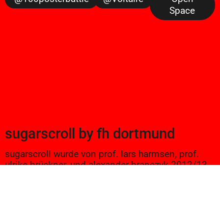
Space
sugarscroll
by
fh dortmund
sugarscroll wurde von prof. lars harmsen, prof.
ulrike brückner, und alexander branczyk 2012/13
gegründet. seitdem werden projekte aus
seminaren sowie bachelor und masterarbeiten
von studierenden an der fh dortmund gezeigt.
ein wichtiger bestandteil der lehre sind auch
exkursionen und vorträge, denen hier ebenfalls