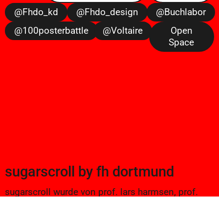
@fhdo_kd
@fhdo_design
@buchlabor
@100posterbattle
@voltaire
Open
Space
sugarscroll
by
fh dortmund
sugarscroll wurde von prof. lars harmsen, prof.
ulrike brückner, und alexander branczyk 2012/13
gegründet. seitdem werden projekte aus