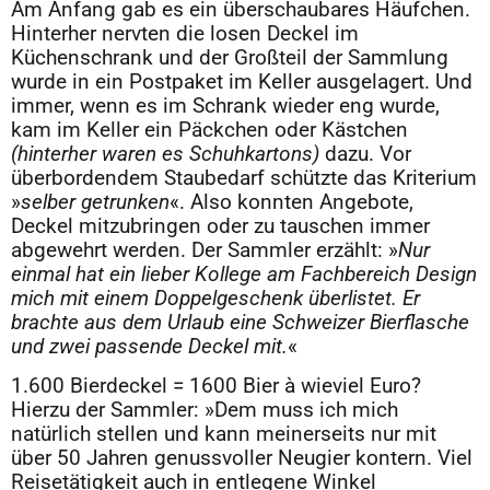
Am Anfang gab es ein überschaubares Häufchen.
Hinterher nervten die losen Deckel im
Küchenschrank und der Großteil der Sammlung
wurde in ein Postpaket im Keller ausgelagert. Und
immer, wenn es im Schrank wieder eng wurde,
kam im Keller ein Päckchen oder Kästchen
(hinterher waren es Schuhkartons)
dazu. Vor
überbordendem Staubedarf schützte das Kriterium
»
selber getrunken
«. Also konnten Angebote,
Deckel mitzubringen oder zu tauschen immer
abgewehrt werden. Der Sammler erzählt: »
Nur
einmal hat ein lieber Kollege am Fachbereich Design
mich mit einem Doppelgeschenk überlistet. Er
brachte aus dem Urlaub eine Schweizer Bierflasche
und zwei passende Deckel mit.
«
1.600 Bierdeckel = 1600 Bier à wieviel Euro?
Hierzu der Sammler: »Dem muss ich mich
natürlich stellen und kann meinerseits nur mit
über 50 Jahren genussvoller Neugier kontern. Viel
Reisetätigkeit auch in entlegene Winkel