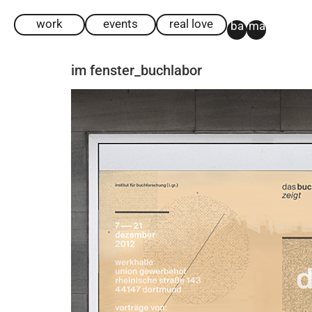
work
events
real love
ba
ma
im fenster_buchlabor