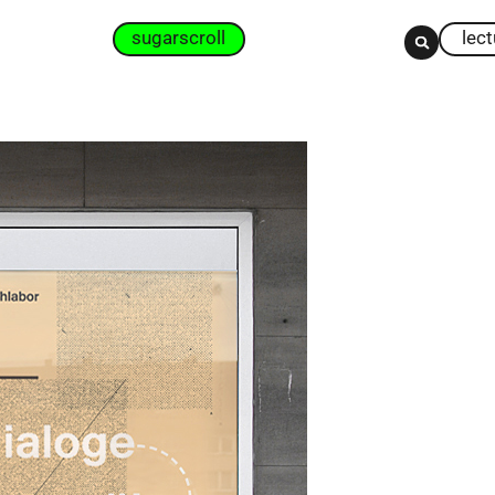
sugarscroll
lec