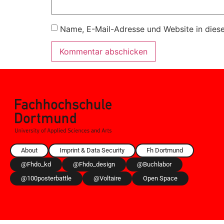
Name, E-Mail-Adresse und Website in dies
About
Imprint & Data Security
Fh Dortmund
@fhdo_kd
@fhdo_design
@buchlabor
@100posterbattle
@voltaire
Open Space