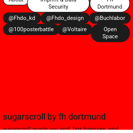
Security
Dortmund
@fhdo_kd
@fhdo_design
@buchlabor
@100posterbattle
@voltaire
Open
Space
sugarscroll
by
fh dortmund
sugarscroll wurde von prof. lars harmsen, prof.