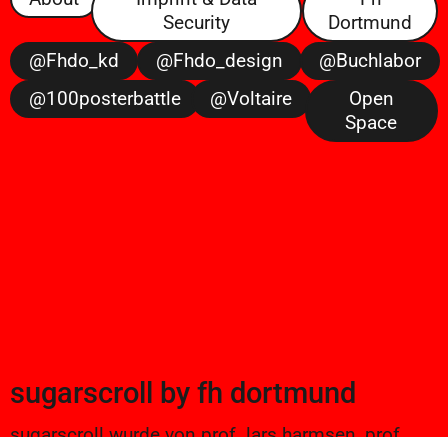
Security
Dortmund
@fhdo_kd
@fhdo_design
@buchlabor
@100posterbattle
@voltaire
Open
Space
sugarscroll
by
fh dortmund
sugarscroll wurde von prof. lars harmsen, prof.