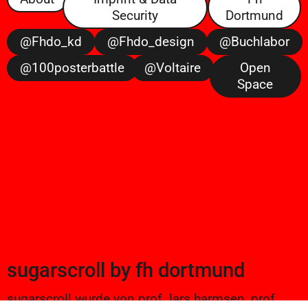
Security
Dortmund
@fhdo_kd
@fhdo_design
@buchlabor
@100posterbattle
@voltaire
Open
Space
sugarscroll
by
fh dortmund
sugarscroll wurde von prof. lars harmsen, prof.