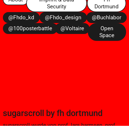
Security
Dortmund
@fhdo_kd
@fhdo_design
@buchlabor
@100posterbattle
@voltaire
Open
Space
sugarscroll
by
fh dortmund
sugarscroll wurde von prof. lars harmsen, prof.