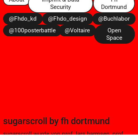
Security
Dortmund
@fhdo_kd
@fhdo_design
@buchlabor
@100posterbattle
@voltaire
Open
Space
sugarscroll
by
fh dortmund
sugarscroll wurde von prof. lars harmsen, prof.