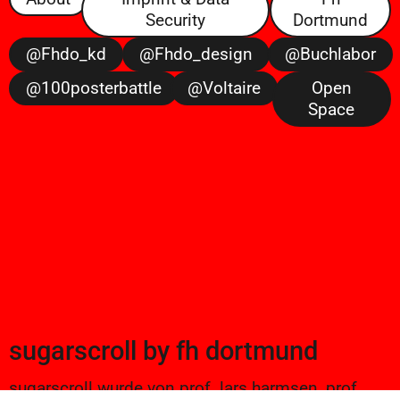
Security
Dortmund
@fhdo_kd
@fhdo_design
@buchlabor
@100posterbattle
@voltaire
Open
Space
sugarscroll
by
fh dortmund
sugarscroll wurde von prof. lars harmsen, prof.