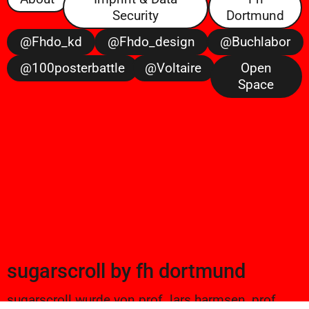
Security
Dortmund
@fhdo_kd
@fhdo_design
@buchlabor
@100posterbattle
@voltaire
Open
Space
sugarscroll
by
fh dortmund
sugarscroll wurde von prof. lars harmsen, prof.