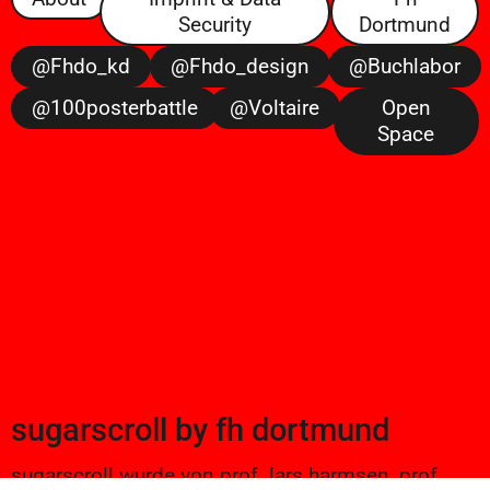
Security
Dortmund
@fhdo_kd
@fhdo_design
@buchlabor
@100posterbattle
@voltaire
Open
Space
sugarscroll
by
fh dortmund
sugarscroll wurde von prof. lars harmsen, prof.