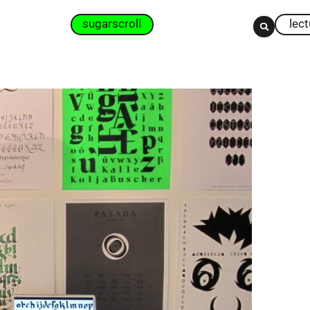
sugarscroll
lec