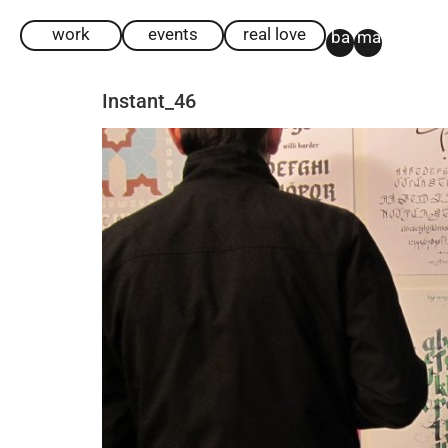
work
events
real love
ba
ma
Instant_46