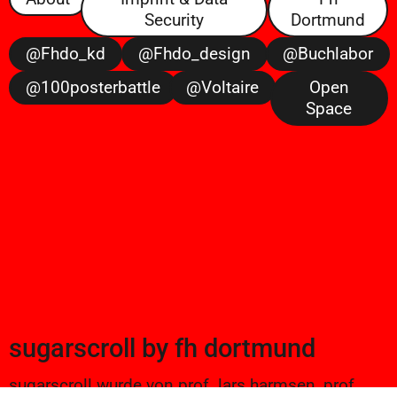
Security
Dortmund
@fhdo_kd
@fhdo_design
@buchlabor
@100posterbattle
@voltaire
Open
Space
sugarscroll
by
fh dortmund
sugarscroll wurde von prof. lars harmsen, prof.