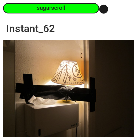
sugarscroll
Instant_62