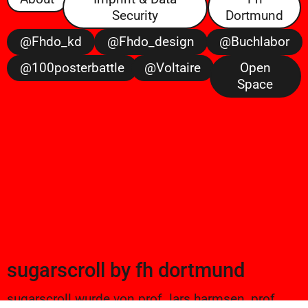
Security
Dortmund
@fhdo_kd
@fhdo_design
@buchlabor
@100posterbattle
@voltaire
Open
Space
sugarscroll
by
fh dortmund
sugarscroll wurde von prof. lars harmsen, prof.