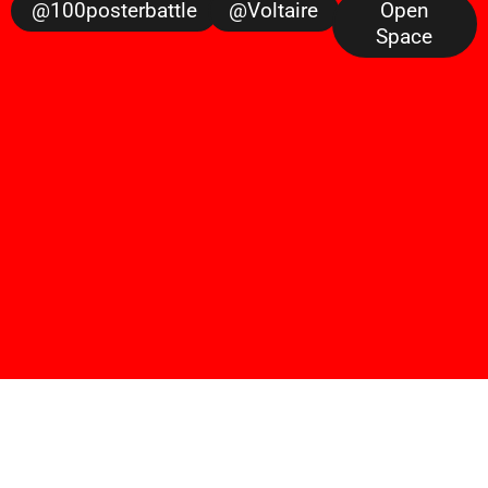
@100posterbattle
@voltaire
Open
Space
sugarscroll
by
fh dortmund
sugarscroll wurde von prof. lars harmsen, prof.
ulrike brückner, und alexander branczyk 2012/13