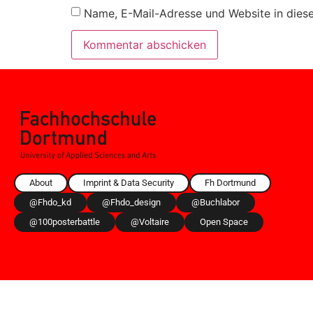
Name, E-Mail-Adresse und Website in dies
About
Imprint & Data Security
Fh Dortmund
@fhdo_kd
@fhdo_design
@buchlabor
@100posterbattle
@voltaire
Open Space