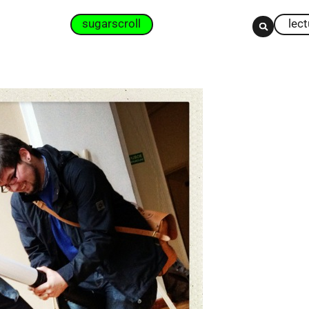
sugarscroll
lec