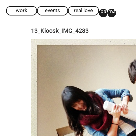
work
events
real love
ba
ma
13_Kioosk_IMG_4283