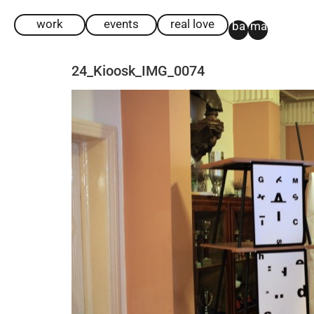
work
events
real love
ba
ma
24_Kioosk_IMG_0074