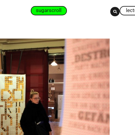
sugarscroll
lec