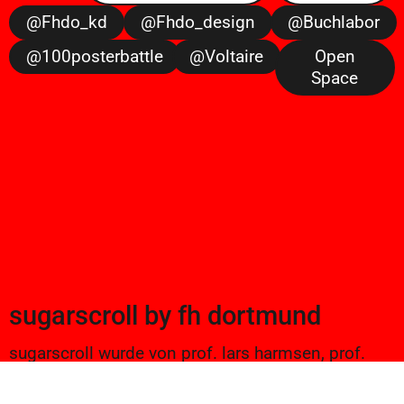
@fhdo_kd
@fhdo_design
@buchlabor
@100posterbattle
@voltaire
Open
Space
sugarscroll
by
fh dortmund
sugarscroll wurde von prof. lars harmsen, prof.
ulrike brückner, und alexander branczyk 2012/13
gegründet. seitdem werden projekte aus