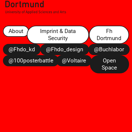
About
Imprint & Data
Fh
Security
Dortmund
@fhdo_kd
@fhdo_design
@buchlabor
@100posterbattle
@voltaire
Open
Space