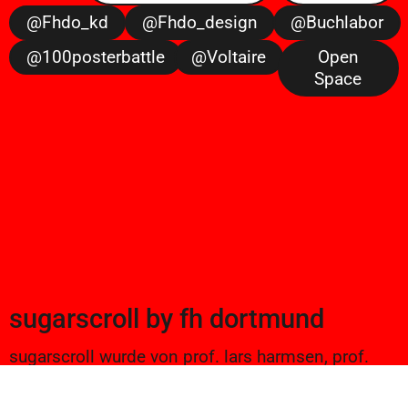
@fhdo_kd
@fhdo_design
@buchlabor
@100posterbattle
@voltaire
Open
Space
sugarscroll
by
fh dortmund
sugarscroll wurde von prof. lars harmsen, prof.
ulrike brückner, und alexander branczyk 2012/13
gegründet. seitdem werden projekte aus