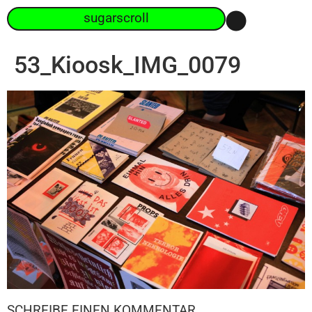
sugarscroll
53_Kioosk_IMG_0079
SCHREIBE EINEN KOMMENTAR