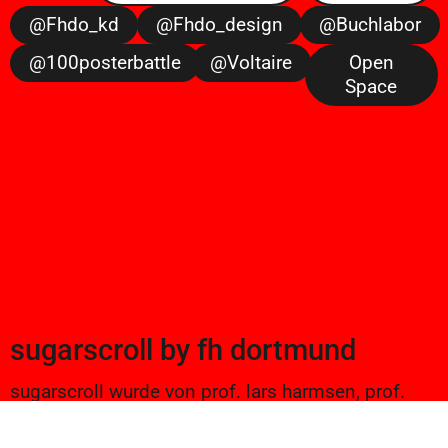
@fhdo_kd
@fhdo_design
@buchlabor
@100posterbattle
@voltaire
Open
Space
sugarscroll
by
fh dortmund
sugarscroll wurde von prof. lars harmsen, prof.
ulrike brückner, und alexander branczyk 2012/13
gegründet. seitdem werden projekte aus