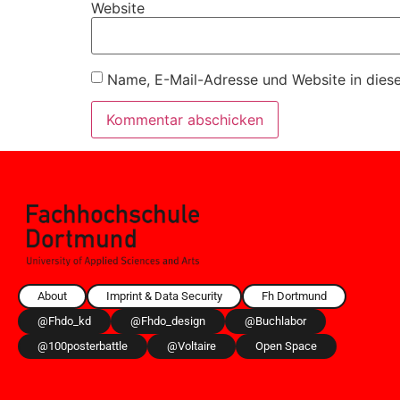
Website
Name, E-Mail-Adresse und Website in dies
About
Imprint & Data Security
Fh Dortmund
@fhdo_kd
@fhdo_design
@buchlabor
@100posterbattle
@voltaire
Open Space