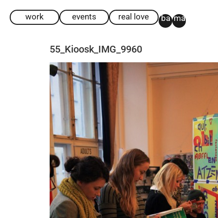
work
events
real love
ba
ma
55_Kioosk_IMG_9960