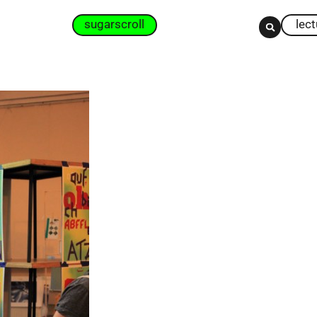
sugarscroll
lec