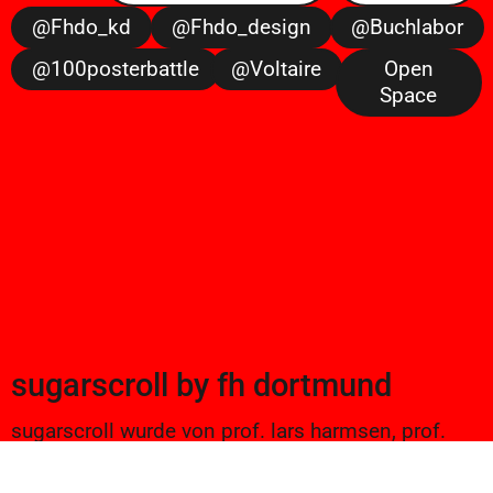
@fhdo_kd
@fhdo_design
@buchlabor
@100posterbattle
@voltaire
Open
Space
sugarscroll
by
fh dortmund
sugarscroll wurde von prof. lars harmsen, prof.
ulrike brückner, und alexander branczyk 2012/13
gegründet. seitdem werden projekte aus