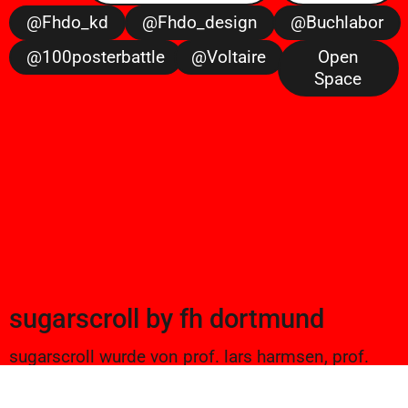
@fhdo_kd
@fhdo_design
@buchlabor
@100posterbattle
@voltaire
Open
Space
sugarscroll
by
fh dortmund
sugarscroll wurde von prof. lars harmsen, prof.
ulrike brückner, und alexander branczyk 2012/13
gegründet. seitdem werden projekte aus