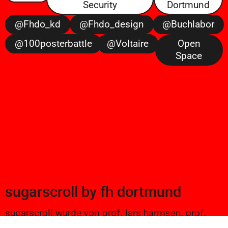
Security
Dortmund
@fhdo_kd
@fhdo_design
@buchlabor
@100posterbattle
@voltaire
Open
Space
sugarscroll
by
fh dortmund
sugarscroll wurde von prof. lars harmsen, prof.
ulrike brückner, und alexander branczyk 2012/13