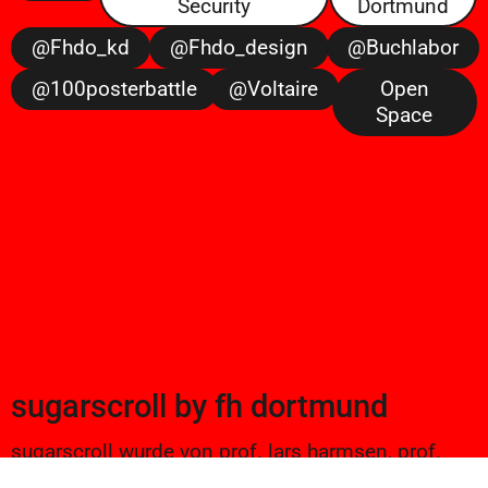
Security
Dortmund
@fhdo_kd
@fhdo_design
@buchlabor
@100posterbattle
@voltaire
Open
Space
sugarscroll
by
fh dortmund
sugarscroll wurde von prof. lars harmsen, prof.
ulrike brückner, und alexander branczyk 2012/13