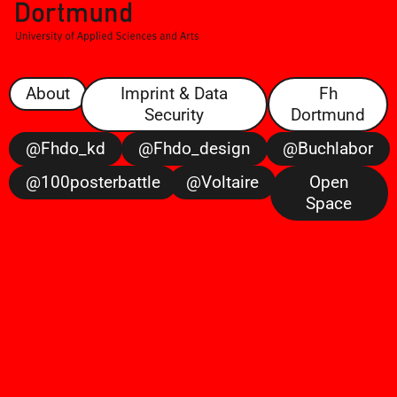
About
Imprint & Data
Fh
Security
Dortmund
@fhdo_kd
@fhdo_design
@buchlabor
@100posterbattle
@voltaire
Open
Space