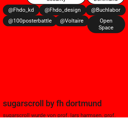
@fhdo_kd
@fhdo_design
@buchlabor
@100posterbattle
@voltaire
Open
Space
sugarscroll
by
fh dortmund
sugarscroll wurde von prof. lars harmsen, prof.
ulrike brückner, und alexander branczyk 2012/13