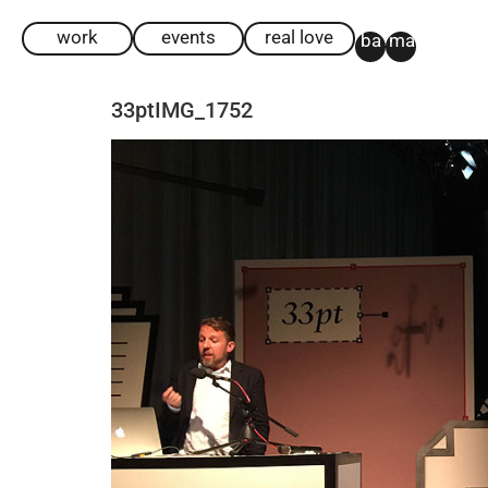
work
events
real love
ba
ma
33ptIMG_1752