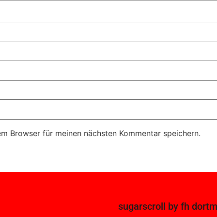
em Browser für meinen nächsten Kommentar speichern.
sugarscroll
by
fh dort