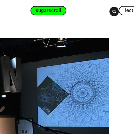
sugarscroll
lec