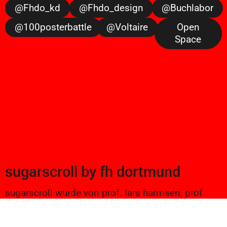
@fhdo_kd
@fhdo_design
@buchlabor
@100posterbattle
@voltaire
Open
Space
sugarscroll
by
fh dortmund
sugarscroll wurde von prof. lars harmsen, prof.
ulrike brückner, und alexander branczyk 2012/13
gegründet. seitdem werden projekte aus
seminaren sowie bachelor und masterarbeiten