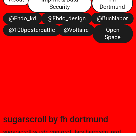
Security
Dortmund
@fhdo_kd
@fhdo_design
@buchlabor
@100posterbattle
@voltaire
Open
Space
sugarscroll
by
fh dortmund
sugarscroll wurde von prof. lars harmsen, prof.