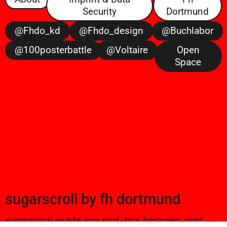
Security
Dortmund
@fhdo_kd
@fhdo_design
@buchlabor
@100posterbattle
@voltaire
Open
Space
sugarscroll
by
fh dortmund
sugarscroll wurde von prof. lars harmsen, prof.