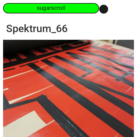
sugarscroll
Spektrum_66