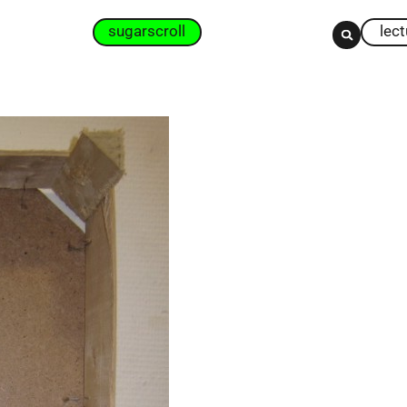
sugarscroll
lec