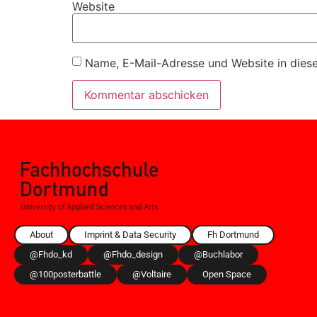
Website
Name, E-Mail-Adresse und Website in dies
About
Imprint & Data Security
Fh Dortmund
@fhdo_kd
@fhdo_design
@buchlabor
@100posterbattle
@voltaire
Open Space