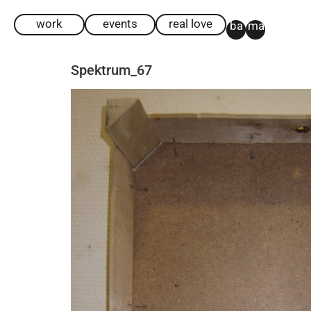
work
events
real love
ba
ma
Spektrum_67